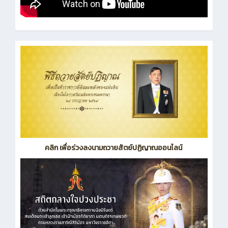
คลิก เพื่อร่วงลงนามถวายสัตย์ปฏิญาณออนไลน์