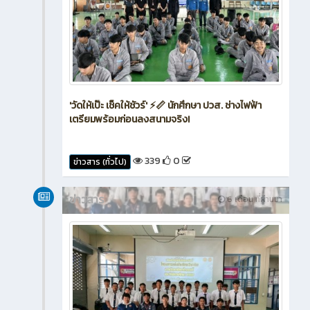
'วัดให้เป๊ะ เช็คให้ชัวร์' ⚡📏 นักศึกษา ปวส. ช่างไฟฟ้า
เตรียมพร้อมก่อนลงสนามจริง!
339
0
ข่าวสาร (ทั่วไป)
ข่าวสาร
6 เดือน ที่ผ่านมา