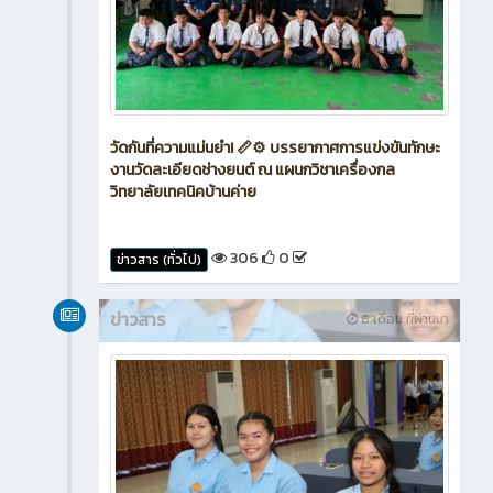
วัดกันที่ความแม่นยำ! 📏⚙️ บรรยากาศการแข่งขันทักษะ
งานวัดละเอียดช่างยนต์ ณ แผนกวิชาเครื่องกล
วิทยาลัยเทคนิคบ้านค่าย
306
0
ข่าวสาร (ทั่วไป)
ข่าวสาร
6 เดือน ที่ผ่านมา