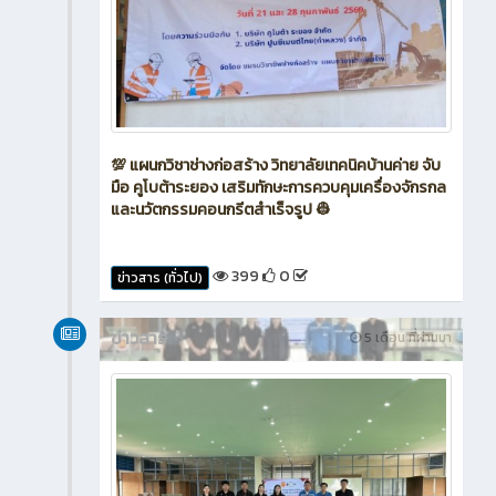
💯 แผนกวิชาช่างก่อสร้าง วิทยาลัยเทคนิคบ้านค่าย จับ
มือ คูโบต้าระยอง เสริมทักษะการควบคุมเครื่องจักรกล
และนวัตกรรมคอนกรีตสำเร็จรูป 👷
399
0
ข่าวสาร (ทั่วไป)
ข่าวสาร
5 เดือน ที่ผ่านมา