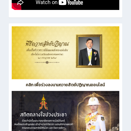
คลิก เพื่อร่วงลงนามถวายสัตย์ปฏิญาณออนไลน์