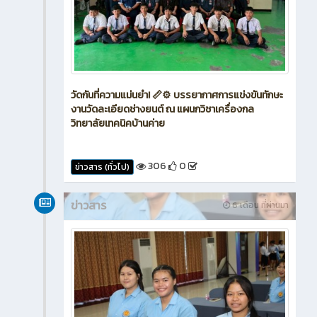
วัดกันที่ความแม่นยำ! 📏⚙️ บรรยากาศการแข่งขันทักษะ
งานวัดละเอียดช่างยนต์ ณ แผนกวิชาเครื่องกล
วิทยาลัยเทคนิคบ้านค่าย
306
0
ข่าวสาร (ทั่วไป)
ข่าวสาร
6 เดือน ที่ผ่านมา