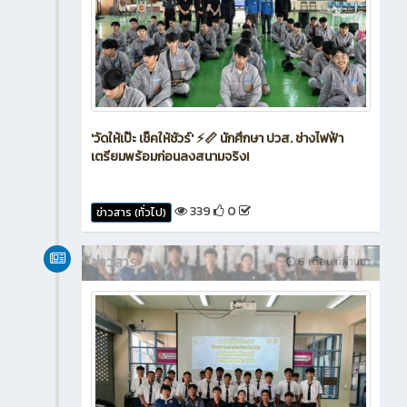
'วัดให้เป๊ะ เช็คให้ชัวร์' ⚡📏 นักศึกษา ปวส. ช่างไฟฟ้า
เตรียมพร้อมก่อนลงสนามจริง!
339
0
ข่าวสาร (ทั่วไป)
ข่าวสาร
6 เดือน ที่ผ่านมา