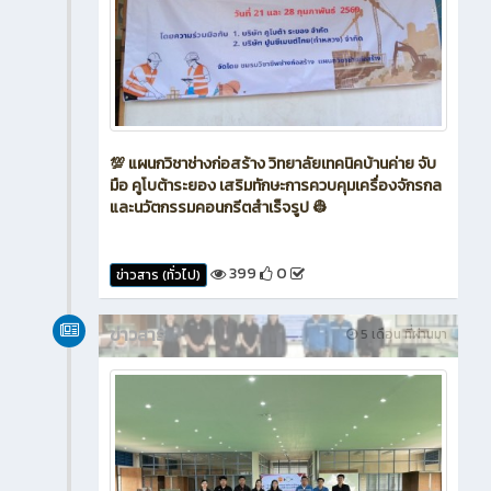
💯 แผนกวิชาช่างก่อสร้าง วิทยาลัยเทคนิคบ้านค่าย จับ
มือ คูโบต้าระยอง เสริมทักษะการควบคุมเครื่องจักรกล
และนวัตกรรมคอนกรีตสำเร็จรูป 👷
399
0
ข่าวสาร (ทั่วไป)
ข่าวสาร
5 เดือน ที่ผ่านมา