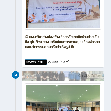
💯 แผนกวิชาช่างก่อสร้าง วิทยาลัยเทคนิคบ้านค่าย จับ
มือ คูโบต้าระยอง เสริมทักษะการควบคุมเครื่องจักรกล
และนวัตกรรมคอนกรีตสำเร็จรูป 👷
399
0
ข่าวสาร (ทั่วไป)
ข่าวสาร
5 เดือน ที่ผ่านมา