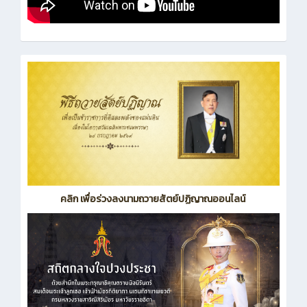
คลิก เพื่อร่วงลงนามถวายสัตย์ปฏิญาณออนไลน์