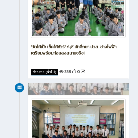
'วัดให้เป๊ะ เช็คให้ชัวร์' ⚡📏 นักศึกษา ปวส. ช่างไฟฟ้า
เตรียมพร้อมก่อนลงสนามจริง!
339
0
ข่าวสาร (ทั่วไป)
ข่าวสาร
6 เดือน ที่ผ่านมา