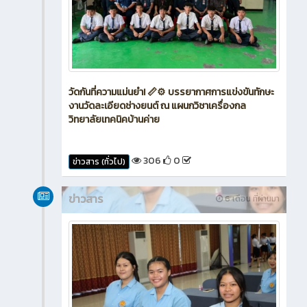
วัดกันที่ความแม่นยำ! 📏⚙️ บรรยากาศการแข่งขันทักษะ
งานวัดละเอียดช่างยนต์ ณ แผนกวิชาเครื่องกล
วิทยาลัยเทคนิคบ้านค่าย
306
0
ข่าวสาร (ทั่วไป)
ข่าวสาร
6 เดือน ที่ผ่านมา