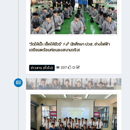
'วัดให้เป๊ะ เช็คให้ชัวร์' ⚡📏 นักศึกษา ปวส. ช่างไฟฟ้า
เตรียมพร้อมก่อนลงสนามจริง!
337
0
ข่าวสาร (ทั่วไป)
ข่าวสาร
6 เดือน ที่ผ่านมา