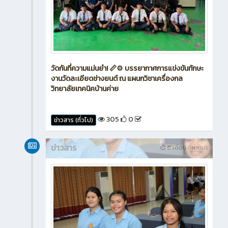
วัดกันที่ความแม่นยำ! 📏⚙️ บรรยากาศการแข่งขันทักษะ
งานวัดละเอียดช่างยนต์ ณ แผนกวิชาเครื่องกล
วิทยาลัยเทคนิคบ้านค่าย
305
0
ข่าวสาร (ทั่วไป)
ข่าวสาร
6 เดือน ที่ผ่านมา