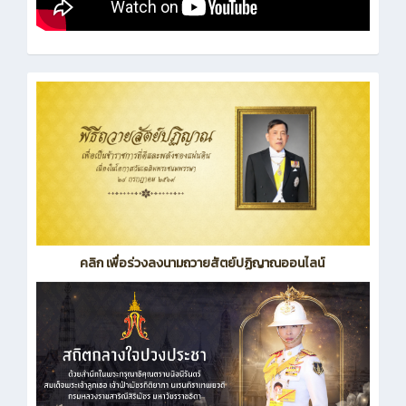
คลิก เพื่อร่วงลงนามถวายสัตย์ปฏิญาณออนไลน์