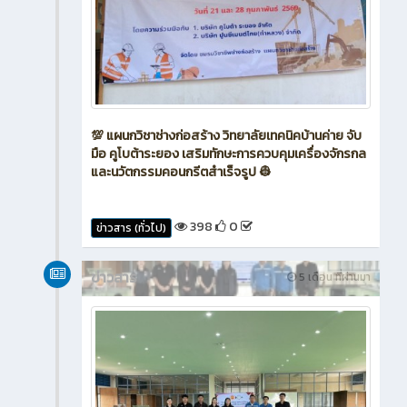
💯 แผนกวิชาช่างก่อสร้าง วิทยาลัยเทคนิคบ้านค่าย จับ
มือ คูโบต้าระยอง เสริมทักษะการควบคุมเครื่องจักรกล
และนวัตกรรมคอนกรีตสำเร็จรูป 👷
398
0
ข่าวสาร (ทั่วไป)
ข่าวสาร
5 เดือน ที่ผ่านมา