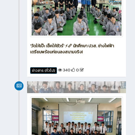
'วัดให้เป๊ะ เช็คให้ชัวร์' ⚡📏 นักศึกษา ปวส. ช่างไฟฟ้า
เตรียมพร้อมก่อนลงสนามจริง!
340
0
ข่าวสาร (ทั่วไป)
ข่าวสาร
6 เดือน ที่ผ่านมา