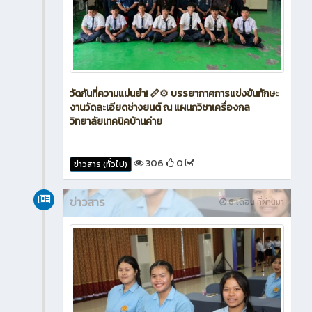
วัดกันที่ความแม่นยำ! 📏⚙️ บรรยากาศการแข่งขันทักษะ
งานวัดละเอียดช่างยนต์ ณ แผนกวิชาเครื่องกล
วิทยาลัยเทคนิคบ้านค่าย
306
0
ข่าวสาร (ทั่วไป)
ข่าวสาร
6 เดือน ที่ผ่านมา