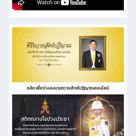
คลิก เพื่อร่วงลงนามถวายสัตย์ปฏิญาณออนไลน์