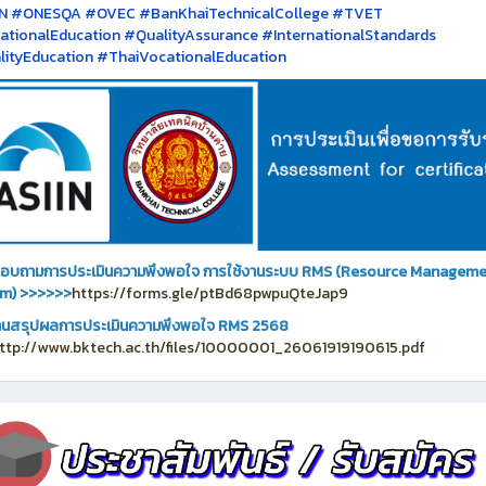
IN #ONESQA #OVEC #BanKhaiTechnicalCollege #TVET
tionalEducation #QualityAssurance #InternationalStandards
ityEducation #ThaiVocationalEducation
อบถามการประเมินความพึงพอใจ การใช้งานระบบ RMS (Resource Managem
em)
>>>>>>
https://forms.gle/ptBd68pwpuQteJap9
นสรุปผลการประเมินความพึงพอใจ RMS 2568
ttp://www.bktech.ac.th/files/10000001_26061919190615.pdf