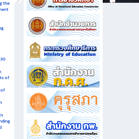
g the
ment
ng,
 30
.
ts of
 of
h
ts
nding
d