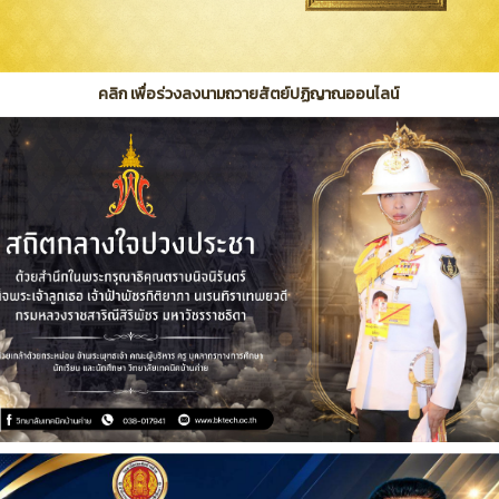
คลิก เพื่อร่วงลงนามถวายสัตย์ปฏิญาณออนไลน์