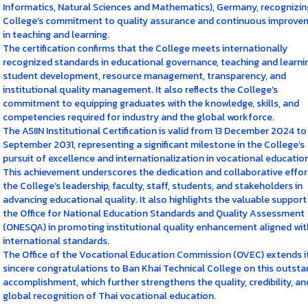
Informatics, Natural Sciences and Mathematics), Germany, recognizin
College’s commitment to quality assurance and continuous improve
in teaching and learning.
The certification confirms that the College meets internationally
recognized standards in educational governance, teaching and learni
student development, resource management, transparency, and
institutional quality management. It also reflects the College’s
commitment to equipping graduates with the knowledge, skills, and
competencies required for industry and the global workforce.
The ASIIN Institutional Certification is valid from 13 December 2024 to
September 2031, representing a significant milestone in the College’s
pursuit of excellence and internationalization in vocational education
This achievement underscores the dedication and collaborative effor
the College’s leadership, faculty, staff, students, and stakeholders in
advancing educational quality. It also highlights the valuable support
the Office for National Education Standards and Quality Assessment
(ONESQA) in promoting institutional quality enhancement aligned wit
international standards.
The Office of the Vocational Education Commission (OVEC) extends i
sincere congratulations to Ban Khai Technical College on this outsta
accomplishment, which further strengthens the quality, credibility, an
global recognition of Thai vocational education.