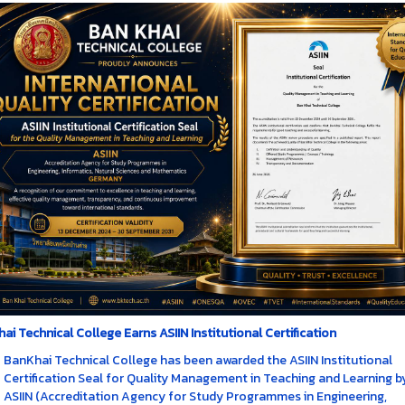
ai Technical College Earns ASIIN Institutional Certification
BanKhai Technical College has been awarded the ASIIN Institutional
Certification Seal for Quality Management in Teaching and Learning b
ASIIN (Accreditation Agency for Study Programmes in Engineering,