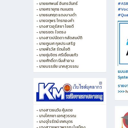
- นายยศพนธ์ อินทรจันทร์
#ASI
- นายศรายุทธ ทบเนตร
#Voca
- นายธนกฤต แดงบางดำ
#Qual
- นายจตุพร ไทรทองคำ
- นางสาวอุรัสยา ไชยดี
- นายรชตะ ใจตรง
- นางสาวปนัดดา กลัดสมบัติ
- นายภูเบศ กุลประเสริฐ
- นายพีรวัส รัตนโชติ
- นายชุ่มจิตร ศรีเขื่อนแก้ว
- นายศักดิ์ดา นิ่มสำอาง
- นายบรรชัย นาคสุวรรณ
แบบส
Syst
รายงา
>>>
h
- นางสาวธนวัน คุ้มเดช
- นางโศภชา เอกสุวรรณ
- นางจุไรรัตน์ เทศบุตร
- นางสาวแพรวพรรณ ในเมือง