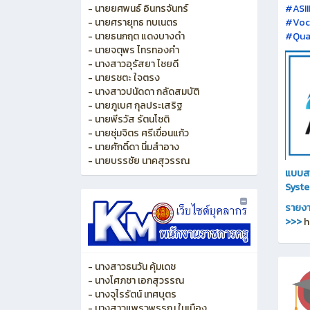
- นายยศพนธ์ อินทรจันทร์
#ASI
- นายศรายุทธ ทบเนตร
#Voca
- นายธนกฤต แดงบางดำ
#Qual
- นายจตุพร ไทรทองคำ
- นางสาวอุรัสยา ไชยดี
- นายรชตะ ใจตรง
- นางสาวปนัดดา กลัดสมบัติ
- นายภูเบศ กุลประเสริฐ
- นายพีรวัส รัตนโชติ
- นายชุ่มจิตร ศรีเขื่อนแก้ว
- นายศักดิ์ดา นิ่มสำอาง
- นายบรรชัย นาคสุวรรณ
แบบส
Syst
รายงา
>>>
h
- นางสาวธนวัน คุ้มเดช
- นางโศภชา เอกสุวรรณ
- นางจุไรรัตน์ เทศบุตร
- นางสาวแพรวพรรณ ในเมือง