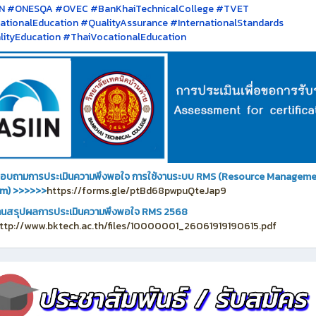
IN #ONESQA #OVEC #BanKhaiTechnicalCollege #TVET
tionalEducation #QualityAssurance #InternationalStandards
ityEducation #ThaiVocationalEducation
อบถามการประเมินความพึงพอใจ การใช้งานระบบ RMS (Resource Managem
em)
>>>>>>
https://forms.gle/ptBd68pwpuQteJap9
นสรุปผลการประเมินความพึงพอใจ RMS 2568
ttp://www.bktech.ac.th/files/10000001_26061919190615.pdf