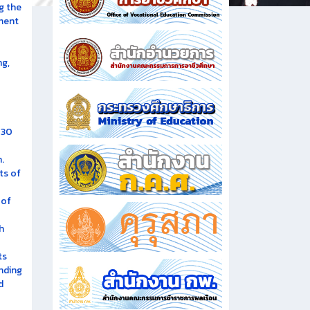
g the
ment
ng,
 30
.
ts of
 of
h
ts
nding
d