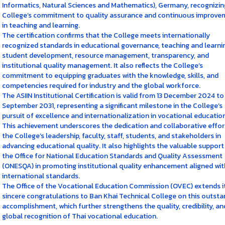
Informatics, Natural Sciences and Mathematics), Germany, recognizin
College’s commitment to quality assurance and continuous improve
in teaching and learning.
The certification confirms that the College meets internationally
recognized standards in educational governance, teaching and learni
student development, resource management, transparency, and
institutional quality management. It also reflects the College’s
commitment to equipping graduates with the knowledge, skills, and
competencies required for industry and the global workforce.
The ASIIN Institutional Certification is valid from 13 December 2024 to
September 2031, representing a significant milestone in the College’s
pursuit of excellence and internationalization in vocational education
This achievement underscores the dedication and collaborative effor
the College’s leadership, faculty, staff, students, and stakeholders in
advancing educational quality. It also highlights the valuable support
the Office for National Education Standards and Quality Assessment
(ONESQA) in promoting institutional quality enhancement aligned wit
international standards.
The Office of the Vocational Education Commission (OVEC) extends i
sincere congratulations to Ban Khai Technical College on this outsta
accomplishment, which further strengthens the quality, credibility, an
global recognition of Thai vocational education.