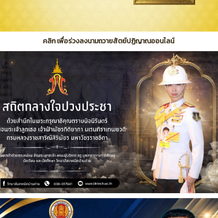
คลิก เพื่อร่วงลงนามถวายสัตย์ปฏิญาณออนไลน์