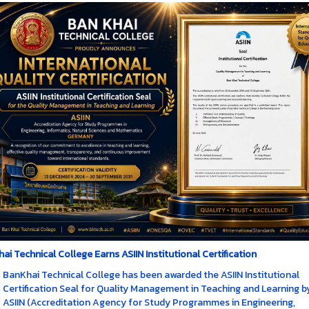
ai Technical College Earns ASIIN Institutional Certification
BanKhai Technical College has been awarded the ASIIN Institutional
Certification Seal for Quality Management in Teaching and Learning b
ASIIN (Accreditation Agency for Study Programmes in Engineering,