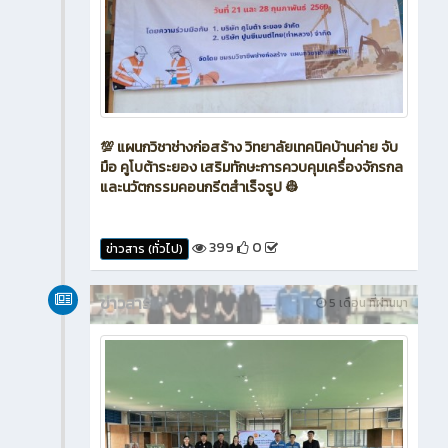
💯 แผนกวิชาช่างก่อสร้าง วิทยาลัยเทคนิคบ้านค่าย จับ
มือ คูโบต้าระยอง เสริมทักษะการควบคุมเครื่องจักรกล
และนวัตกรรมคอนกรีตสำเร็จรูป 👷
399
0
ข่าวสาร (ทั่วไป)
ข่าวสาร
5 เดือน ที่ผ่านมา