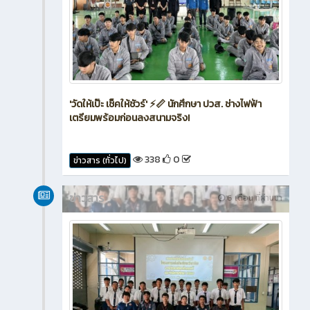
'วัดให้เป๊ะ เช็คให้ชัวร์' ⚡📏 นักศึกษา ปวส. ช่างไฟฟ้า
เตรียมพร้อมก่อนลงสนามจริง!
338
0
ข่าวสาร (ทั่วไป)
ข่าวสาร
6 เดือน ที่ผ่านมา