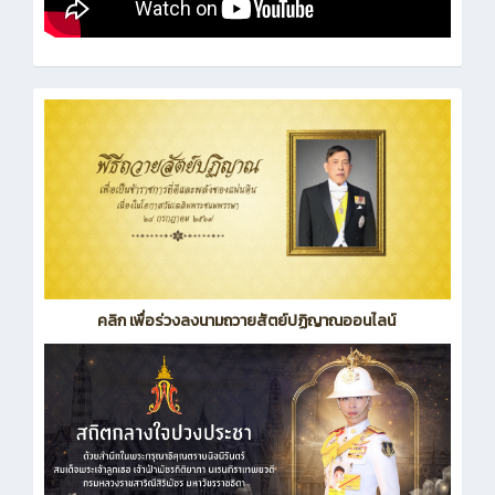
คลิก เพื่อร่วงลงนามถวายสัตย์ปฏิญาณออนไลน์