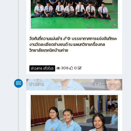
วัดกันที่ความแม่นยำ! 📏⚙️ บรรยากาศการแข่งขันทักษะ
งานวัดละเอียดช่างยนต์ ณ แผนกวิชาเครื่องกล
วิทยาลัยเทคนิคบ้านค่าย
306
0
ข่าวสาร (ทั่วไป)
ข่าวสาร
6 เดือน ที่ผ่านมา