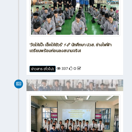
'วัดให้เป๊ะ เช็คให้ชัวร์' ⚡📏 นักศึกษา ปวส. ช่างไฟฟ้า
เตรียมพร้อมก่อนลงสนามจริง!
337
0
ข่าวสาร (ทั่วไป)
ข่าวสาร
6 เดือน ที่ผ่านมา