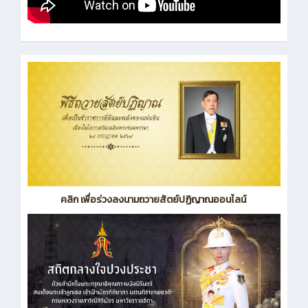
คลิก เพื่อร่วงลงนามถวายสัตย์ปฏิญาณออนไลน์