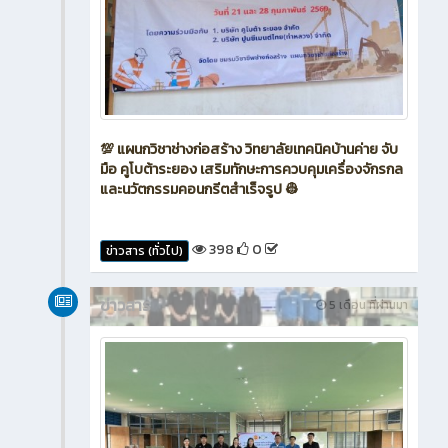
💯 แผนกวิชาช่างก่อสร้าง วิทยาลัยเทคนิคบ้านค่าย จับ
มือ คูโบต้าระยอง เสริมทักษะการควบคุมเครื่องจักรกล
และนวัตกรรมคอนกรีตสำเร็จรูป 👷
398
0
ข่าวสาร (ทั่วไป)
ข่าวสาร
5 เดือน ที่ผ่านมา