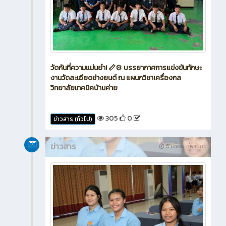
วัดกันที่ความแม่นยำ! 📏⚙️ บรรยากาศการแข่งขันทักษะ
งานวัดละเอียดช่างยนต์ ณ แผนกวิชาเครื่องกล
วิทยาลัยเทคนิคบ้านค่าย
305
0
ข่าวสาร (ทั่วไป)
ข่าวสาร
6 เดือน ที่ผ่านมา