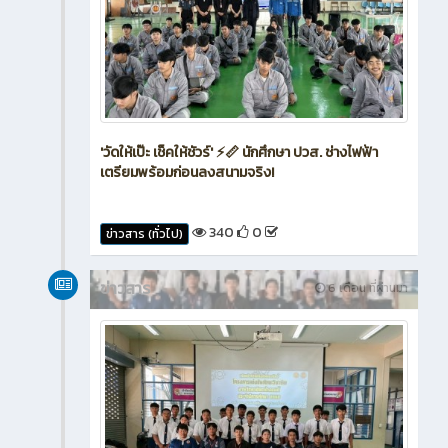
'วัดให้เป๊ะ เช็คให้ชัวร์' ⚡📏 นักศึกษา ปวส. ช่างไฟฟ้า
เตรียมพร้อมก่อนลงสนามจริง!
340
0
ข่าวสาร (ทั่วไป)
ข่าวสาร
6 เดือน ที่ผ่านมา