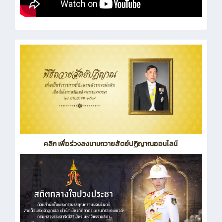
คลิก เพื่อร่วงลงนามถวายสัตย์ปฏิญาณออนไลน์