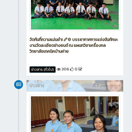
วัดกันที่ความแม่นยำ! 📏⚙️ บรรยากาศการแข่งขันทักษะ
งานวัดละเอียดช่างยนต์ ณ แผนกวิชาเครื่องกล
วิทยาลัยเทคนิคบ้านค่าย
306
0
ข่าวสาร (ทั่วไป)
ข่าวสาร
6 เดือน ที่ผ่านมา