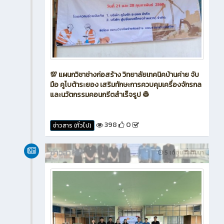
💯 แผนกวิชาช่างก่อสร้าง วิทยาลัยเทคนิคบ้านค่าย จับ
มือ คูโบต้าระยอง เสริมทักษะการควบคุมเครื่องจักรกล
และนวัตกรรมคอนกรีตสำเร็จรูป 👷
398
0
ข่าวสาร (ทั่วไป)
ข่าวสาร
5 เดือน ที่ผ่านมา