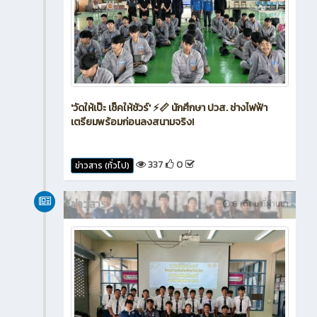
'วัดให้เป๊ะ เช็คให้ชัวร์' ⚡📏 นักศึกษา ปวส. ช่างไฟฟ้า
เตรียมพร้อมก่อนลงสนามจริง!
337
0
ข่าวสาร (ทั่วไป)
ข่าวสาร
6 เดือน ที่ผ่านมา