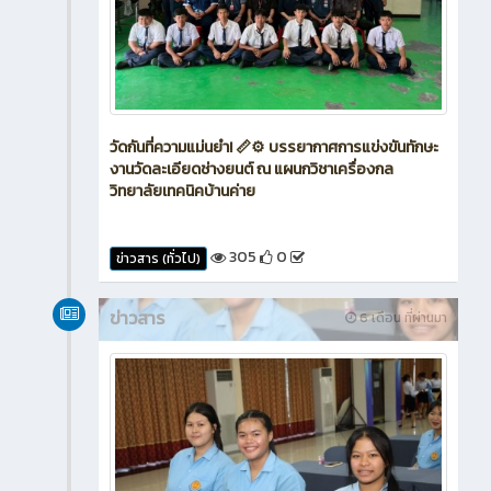
วัดกันที่ความแม่นยำ! 📏⚙️ บรรยากาศการแข่งขันทักษะ
งานวัดละเอียดช่างยนต์ ณ แผนกวิชาเครื่องกล
วิทยาลัยเทคนิคบ้านค่าย
305
0
ข่าวสาร (ทั่วไป)
ข่าวสาร
6 เดือน ที่ผ่านมา