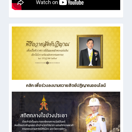
คลิก เพื่อร่วงลงนามถวายสัตย์ปฏิญาณออนไลน์