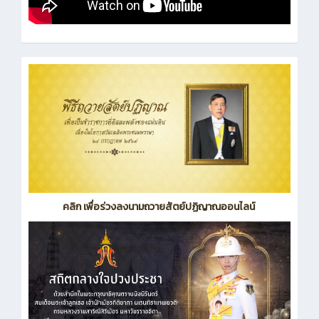
คลิก เพื่อร่วงลงนามถวายสัตย์ปฏิญาณออนไลน์