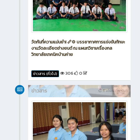
วัดกันที่ความแม่นยำ! 📏⚙️ บรรยากาศการแข่งขันทักษะ
งานวัดละเอียดช่างยนต์ ณ แผนกวิชาเครื่องกล
วิทยาลัยเทคนิคบ้านค่าย
306
0
ข่าวสาร (ทั่วไป)
ข่าวสาร
6 เดือน ที่ผ่านมา