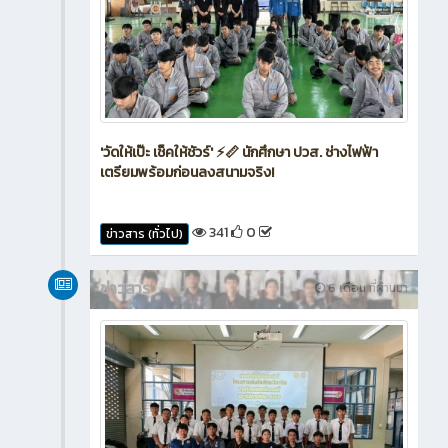
'วัดให้เป๊ะ เช็คให้ชัวร์' ⚡📏 นักศึกษา ปวส. ช่างไฟฟ้า
เตรียมพร้อมก่อนลงสนามจริง!
341
0
ข่าวสาร (ทั่วไป)
ข่าวสาร
6 เดือน ที่ผ่านมา