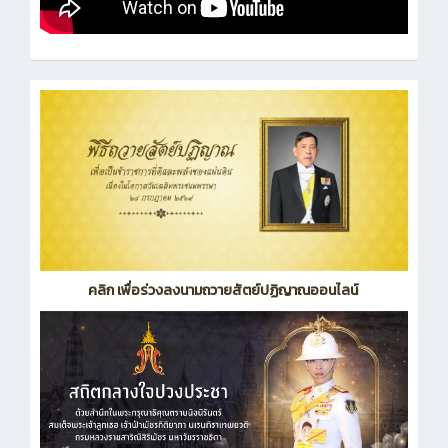
คลิก เพื่อร่วงลงนามถวายสัตย์ปฏิญาณออนไลน์