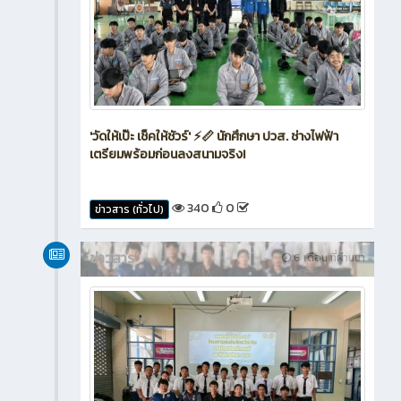
'วัดให้เป๊ะ เช็คให้ชัวร์' ⚡📏 นักศึกษา ปวส. ช่างไฟฟ้า
เตรียมพร้อมก่อนลงสนามจริง!
340
0
ข่าวสาร (ทั่วไป)
ข่าวสาร
6 เดือน ที่ผ่านมา