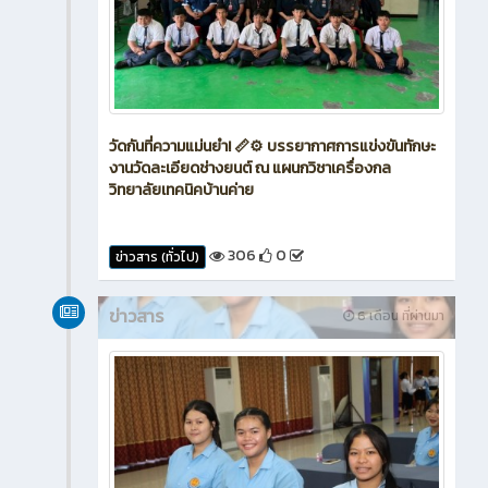
วัดกันที่ความแม่นยำ! 📏⚙️ บรรยากาศการแข่งขันทักษะ
งานวัดละเอียดช่างยนต์ ณ แผนกวิชาเครื่องกล
วิทยาลัยเทคนิคบ้านค่าย
306
0
ข่าวสาร (ทั่วไป)
ข่าวสาร
6 เดือน ที่ผ่านมา