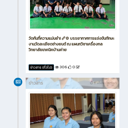
วัดกันที่ความแม่นยำ! 📏⚙️ บรรยากาศการแข่งขันทักษะ
งานวัดละเอียดช่างยนต์ ณ แผนกวิชาเครื่องกล
วิทยาลัยเทคนิคบ้านค่าย
306
0
ข่าวสาร (ทั่วไป)
ข่าวสาร
6 เดือน ที่ผ่านมา