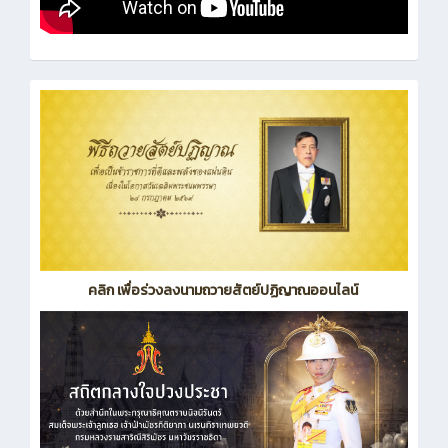
คลิก เพื่อร่วงลงนามถวายสัตย์ปฏิญาณออนไลน์