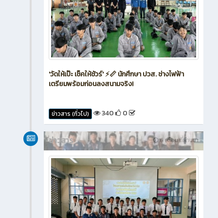
'วัดให้เป๊ะ เช็คให้ชัวร์' ⚡📏 นักศึกษา ปวส. ช่างไฟฟ้า
เตรียมพร้อมก่อนลงสนามจริง!
340
0
ข่าวสาร (ทั่วไป)
ข่าวสาร
6 เดือน ที่ผ่านมา