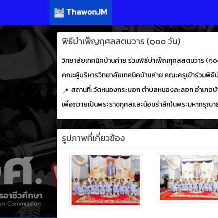
ThawonJM
พิธีบำเพ็ญกุศลสตมวาร (๑๐๐ วัน)
วิทยาลัยเทคนิคบ้านค่าย ร่วมพิธีบำเพ็ญกุศลสตมวาร (๑๐
คณะผู้บริหารวิทยาลัยเทคนิคบ้านค่าย คณะครูเข้าร่วมพิ
สถานที่: วัดหนองกระบอก ตำบลหนองละลอก อำเภอบ้า
เพื่อถวายเป็นพระราชกุศลและน้อมรำลึกในพระมหากรุณาธิค
รูปภาพที่เกี่ยวข้อง