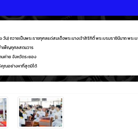
๐ วัน) ถวายเป็นพระราชกุศลแด่สมเด็จพระนางเจ้าสิริกิติ์ พระบรมราชินีนาถ พร
ธีบำเพ็ญกุศลสตมวาร
นค่าย จังหวัดระยอง
ุณอย่างหาที่สุดมิได้