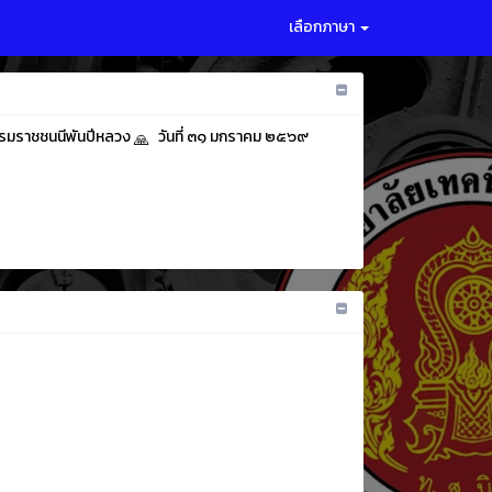
เลือกภาษา
ะบรมราชชนนีพันปีหลวง
วันที่ ๓๑ มกราคม ๒๕๖๙