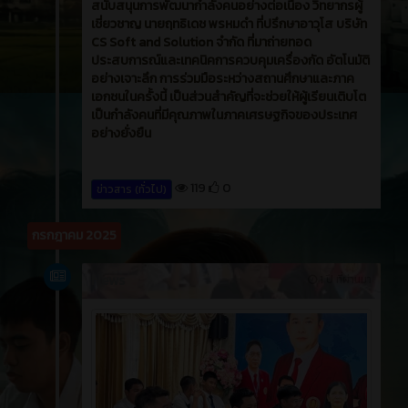
สนับสนุนการพัฒนากำลังคนอย่างต่อเนื่อง วิทยากรผู้
เชี่ยวชาญ นายฤทธิเดช พรหมดำ ที่ปรึกษาอาวุโส บริษัท
CS Soft and Solution จำกัด ที่มาถ่ายทอด
ประสบการณ์และเทคนิคการควบคุมเครื่องกัด อัตโนมัติ
อย่างเจาะลึก การร่วมมือระหว่างสถานศึกษาและภาค
เอกชนในครั้งนี้ เป็นส่วนสำคัญที่จะช่วยให้ผู้เรียนเติบโต
เป็นกำลังคนที่มีคุณภาพในภาคเศรษฐกิจของประเทศ
อย่างยั่งยืน
119
0
ข่าวสาร (ทั่วไป)
กรกฎาคม 2025
News
1 ปี ที่ผ่านมา