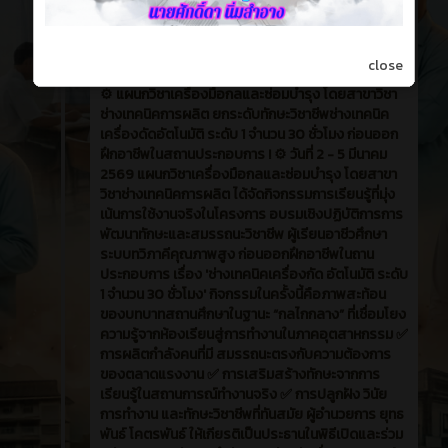
close
⚙️ แผนกวิชาเครื่องมือกลและซ่อมบำรุง โดยสาขาวิชา
ช่างเทคนิคการผลิต ยกระดับทักษะวิชาชีพช่างเทคนิค
เครื่องดัดอัตโนมัติ ระดับ 1 จำนวน 30 ชั่วโมง ก่อนออก
ฝึกอาชีพในสถานประกอบการ ! ⚙️ วันที่ 2 - 5 มีนาคม
2569 แผนกวิชาเครื่องมือกลและซ่อมบำรุง โดยสาขา
วิชาช่างเทคนิคการผลิต ได้จัดกิจกรรมการเรียนรู้ที่มุ่ง
เน้นการใช้งานจริงในโครงการ อบรมเชิงปฏิบัติการการ
พัฒนาทักษะและสมรรถนะวิชาชีพ ผู้เรียนอาชีวศึกษา
ระบบทวิภาคีคุณภาพสูง ก่อนออกฝึกอาชีพในถาน
ประกอบการ เรื่อง 'ช่างเทคนิคเครื่องกัด อัตโนมัติ ระดับ
1 จำนวน 30 ชั่วโมง' กิจกรรมในครั้งนี้คือภาพสะท้อน
ของบทบาทสถานศึกษาในฐานะ “กลไกกลาง” ที่เชื่อมโยง
ความรู้จากห้องเรียนสู่การทำงานในภาคอุตสาหกรรม ✅
การผลิตกำลังคนที่มี สมรรถนะตรงกับความต้องการ
ของตลาดแรงงาน ✅ การเสริมสร้างทักษะจากการ
เรียนรู้ในสถานการณ์ทำงานจริง ✅ การปลูกฝัง วินัย
การทำงาน และทักษะวิชาชีพที่ทันสมัย ผู้อำนวยการ ยุทธ
พันธ์ โคตรพันธ์ ให้เกียรติเป็นประธานในพิธีเปิดและร่วม