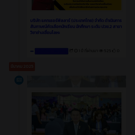
บริษัท แคทเธอร์พิลลาร์ (ประเทศไทย) จำกัด ดำเนินการ
สัมภาษณ์คัดเลือกนักเรียน นักศึกษา ระดับ ปวช.2 สาขา
วิชาช่างเชื่อมโลหะ
1 ปี ที่ผ่านมา
525
0
สร้างโดย : Welding
มีนาคม 2025
ข่าวสาร
1 ปี ที่ผ่านมา