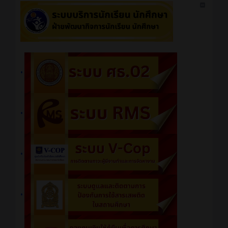
•
•
•
•