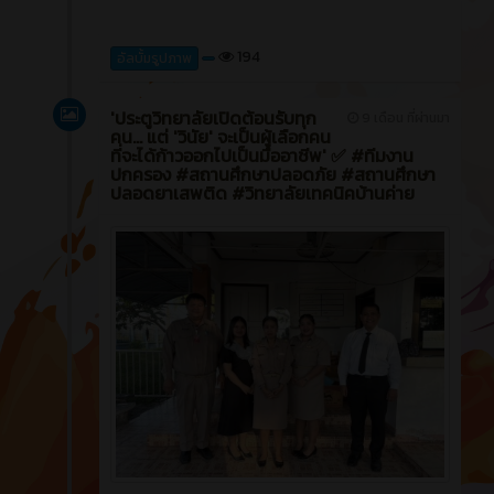
194
อัลบั้มรูปภาพ
'ประตูวิทยาลัยเปิดต้อนรับทุก
9 เดือน ที่ผ่านมา
คน... แต่ 'วินัย' จะเป็นผู้เลือกคน
ที่จะได้ก้าวออกไปเป็นมืออาชีพ' ✅ #ทีมงาน
ปกครอง #สถานศึกษาปลอดภัย #สถานศึกษา
ปลอดยาเสพติด #วิทยาลัยเทคนิคบ้านค่าย