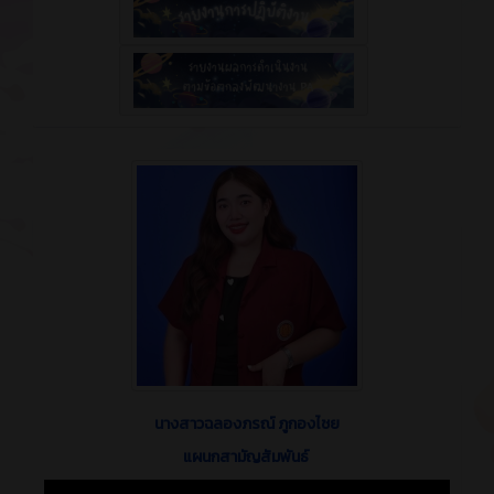
นางสาวฉลองภรณ์ ภูกองไชย
แผนกสามัญสัมพันธ์