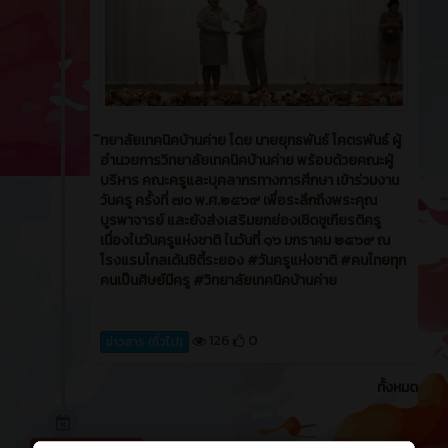
ิทยาลัยเทคนิคบ้านค่าย โดย นายยุทธพันธ์ โคตรพันธ์ ผู้
อำนวยการวิทยาลัยเทคนิคบ้านค่าย พร้อมด้วยคณะผู้
บริหาร คณะครูและบุคลากรทางการศึกษา เข้าร่วมงาน
วันครู ครั้งที่ ๗๐ พ.ศ.๒๕๖๙ เพื่อระลึกถึงพระคุณ
บูรพาจารย์ และยังส่งเสริมยกย่องเชิดชูเกียรติครู
เนื่องในวันครูแห่งชาติ ในวันที่ ๑๖ มกราคม ๒๕๖๙ ณ
โรงแรมโกลเด้นซิตี้ระยอง #วันครูแห่งชาติ #คนไทยทุก
คนเป็นศิษย์มีครู #วิทยาลัยเทคนิคบ้านค่าย
126
0
ข่าวสาร (ทั่วไป)
ทั้งหมด