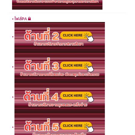
• ไฟล์PA
•
•
•
•