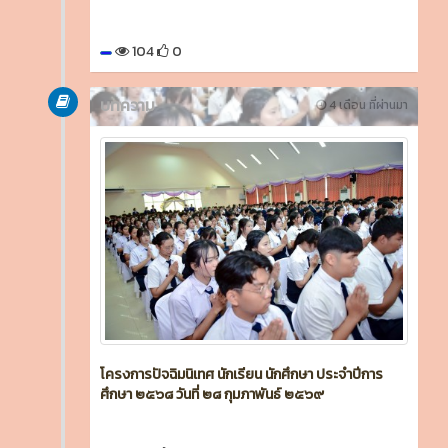
104
0
บทความ
4 เดือน ที่ผ่านมา
โครงการปัจฉิมนิเทศ นักเรียน นักศึกษา ประจำปีการ
ศึกษา ๒๕๖๘ วันที่ ๒๘ กุมภาพันธ์ ๒๕๖๙