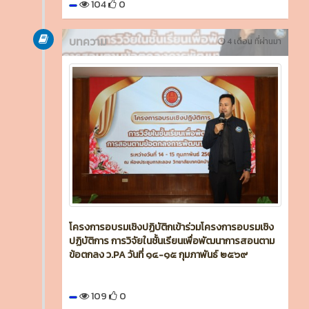
104
0
บทความ
4 เดือน ที่ผ่านมา
โครงการอบรมเชิงปฏิบัติกเข้าร่วมโครงการอบรมเชิง
ปฏิบัติการ การวิจัยในชั้นเรียนเพื่อพัฒนาการสอนตาม
ข้อตกลง ว.PA วันที่ ๑๔-๑๕ กุมภาพันธ์ ๒๕๖๙
109
0