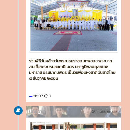
ร่วมพิธีวันคล้ายวันพระบรมราชสมภพของ พระบาท
สมเด็จพระบรมชนกาธิเบศร มหาภูมิพลอดุลยเดช
มหาราช บรมนาถบพิตร เป็นวันพ่อแห่งชาติ วันชาติไทย
๕ ธันวาคม ๒๕๖๘
97
0
บทความ
4 เดือน ที่ผ่านมา