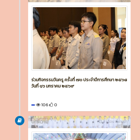
ร่วมกิจกรรมวันครู ครั้งที่ ๗๐ ประจำปีการศึกษา ๒๕๖๘
วันที่ ๑๖ มกราคม ๒๕๖๙
106
0
บทความ
4 เดือน ที่ผ่านมา