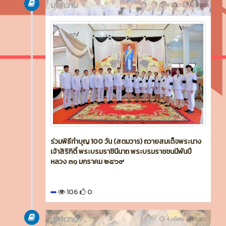
บทความ
4 เดือน ที่ผ่านมา
ร่วมพิธีทำบุญ 100 วัน (สตมวาร) ถวายสมเด็จพระนาง
เจ้าสิริกิติ์ พระบรมราชินีนาถ พระบรมราชชนนีพันปี
หลวง ๓๑ มกราคม ๒๕๖๙
106
0
บทความ
4 เดือน ที่ผ่านมา