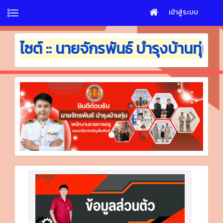
เข้าสู่ระบบ
บไซต์ :: นายจักรพันธ์ บำรุงบ้านทุ่ม ต