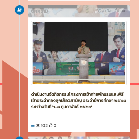
บทความ
4 เดือน ที่ผ่านมา
ดำเนินงานจัดกิจกรรมโครงการเข้าค่ายพักแรมและพิธี
เข้าประจำกองลูกเสือวิสามัญ ประจำปีการศึกษา ๒๕๖๘
ระหว่างวันที่ ๖-๘ กุมภาพันธ์ ๒๕๖๙
102
0