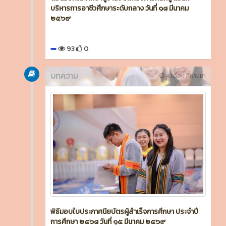
บริหารการอาชีวศึกษาระดับกลาง วันที่ ๑๘ มีนาคม
๒๕๖๙
93
0
บทความ
4 เดือน ที่ผ่านมา
พิธีมอบใบประกาศนียบัตรผู้สำเร็จการศึกษา ประจำปี
การศึกษา ๒๕๖๘ วันที่ ๑๕ มีนาคม ๒๕๖๙