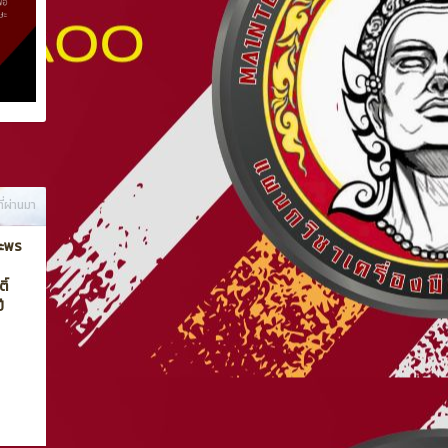
ที่ผ่านมา
ระพร
ิ์
ี
ทั้งหมด