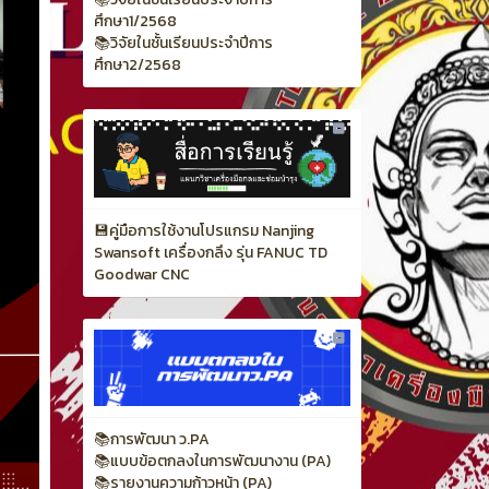
💾คู่มือการใช้งานโปรแกรม Nanjing
Swansoft เครื่องกลึง รุ่น FANUC TD
Goodwar CNC
📚การพัฒนา ว.PA
📚แบบข้อตกลงในการพัฒนางาน (PA)
📚รายงานความก้าวหน้า (PA)
สถิติเยี่ยมชม
1164