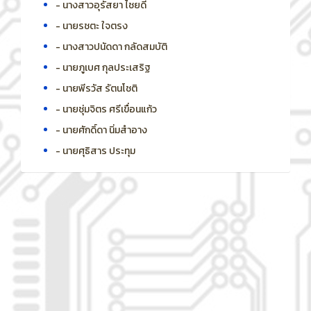
- นางสาวอุรัสยา ไชยดี
- นายรชตะ ใจตรง
- นางสาวปนัดดา กลัดสมบัติ
- นายภูเบศ กุลประเสริฐ
- นายพีรวัส รัตนโชติ
- นายชุ่มจิตร ศรีเขื่อนแก้ว
- นายศักดิ์ดา นิ่มสำอาง
- นายศุธิสาร ประทุม