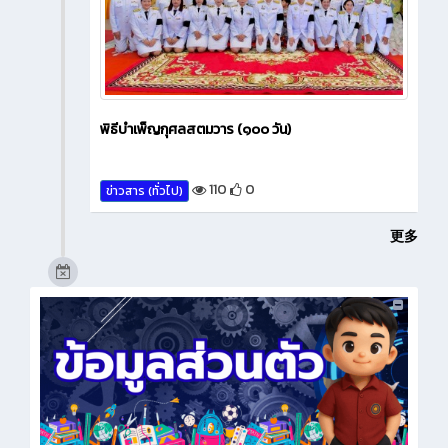
พิธีบำเพ็ญกุศลสตมวาร (๑๐๐ วัน)
110
0
ข่าวสาร (ทั่วไป)
更多