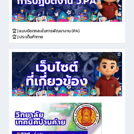
🏆 | แบบข้อตกลงในการพัฒนางาน (PA)
🏆 | ประเด็นท้าทาย