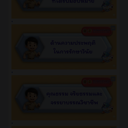
•
•
•