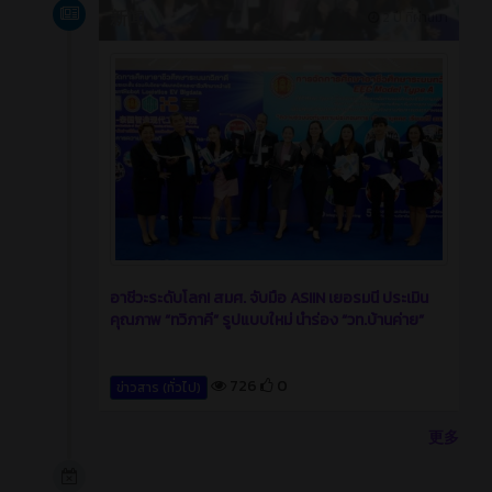
新闻
2 ปี ที่ผ่านมา
อาชีวะระดับโลก! สมศ. จับมือ ASIIN เยอรมนี ประเมิน
คุณภาพ “ทวิภาคี” รูปแบบใหม่ นำร่อง “วท.บ้านค่าย”
726
0
ข่าวสาร (ทั่วไป)
更多