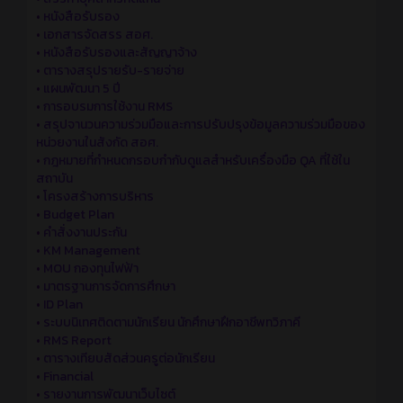
•
หนังสือรับรอง
•
เอกสารจัดสรร สอศ.
•
หนังสือรับรองและสัญญาจ้าง
•
ตารางสรุปรายรับ-รายจ่าย
•
แผนพัฒนา 5 ปี
•
การอบรมการใช้งาน RMS
•
สรุปจานวนความร่วมมือและการปรับปรุงข้อมูลความร่วมมือของ
หน่วยงานในสังกัด สอศ.
•
กฎหมายที่กำหนดกรอบกำกับดูแลสำหรับเครื่องมือ QA ที่ใช้ใน
สถาบัน
•
โครงสร้างการบริหาร
•
Budget Plan
•
คำสั่งงานประกัน
•
KM Management
•
MOU กองทุนไฟฟ้า
•
มาตรฐานการจัดการศึกษา
•
ID Plan
•
ระบบนิเทศติดตามนักเรียน นักศึกษาฝึกอาชีพทวิภาคี
•
RMS Report
•
ตารางเทียบสัดส่วนครูต่อนักเรียน
•
Financial
•
รายงานการพัฒนาเว็บไซต์