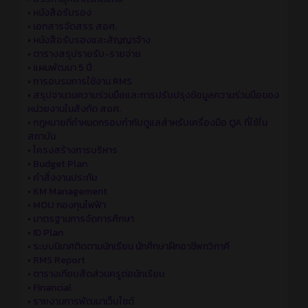
•
หนังสือรับรอง
•
เอกสารจัดสรร สอศ.
•
หนังสือรับรองและสัญญาจ้าง
•
ตารางสรุปรายรับ-รายจ่าย
•
แผนพัฒนา 5 ปี
•
การอบรมการใช้งาน RMS
•
สรุปจานวนความร่วมมือและการปรับปรุงข้อมูลความร่วมมือของ
หน่วยงานในสังกัด สอศ.
•
กฎหมายที่กำหนดกรอบกำกับดูแลสำหรับเครื่องมือ QA ที่ใช้ใน
สถาบัน
•
โครงสร้างการบริหาร
•
Budget Plan
•
คำสั่งงานประกัน
•
KM Management
•
MOU กองทุนไฟฟ้า
•
มาตรฐานการจัดการศึกษา
•
ID Plan
•
ระบบนิเทศติดตามนักเรียน นักศึกษาฝึกอาชีพทวิภาคี
•
RMS Report
•
ตารางเทียบสัดส่วนครูต่อนักเรียน
•
Financial
•
รายงานการพัฒนาเว็บไซต์